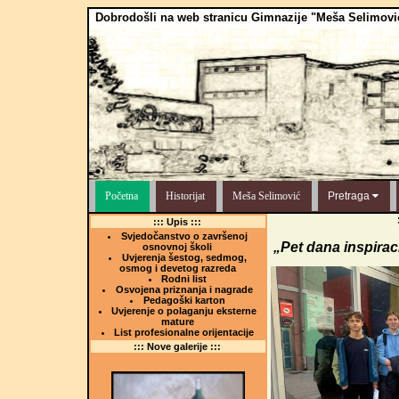
Dobrodošli na web stranicu Gimnazije "Meša Selimovi
Početna
Historijat
Meša Selimović
Pretraga
::: Upis :::
Svjedočanstvo o završenoj
„Pet dana inspirac
osnovnoj školi
Uvjerenja šestog, sedmog,
osmog i devetog razreda
Rodni list
Osvojena priznanja i nagrade
Pedagoški karton
Uvjerenje o polaganju eksterne
mature
List profesionalne orijentacije
::: Nove galerije :::