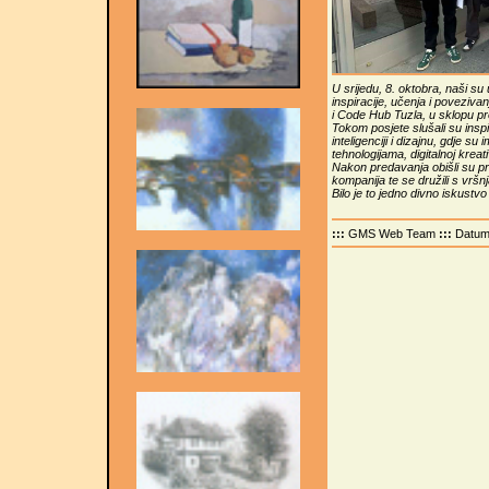
U srijedu, 8. oktobra, naši su
inspiracije, učenja i poveziva
i Code Hub Tuzla, u sklopu 
Tokom posjete slušali su insp
inteligenciji i dizajnu, gdje su
tehnologijama, digitalnoj krea
Nakon predavanja obišli su pr
kompanija te se družili s vršn
Bilo je to jedno divno iskustv
:::
GMS Web Team
:::
Datu