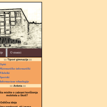
ije
O stranici
::: Tipovi gimnazija :::
Opšti
Matematičko-informatički
Filološki
Sportski
Informacione tehnologije
::: Anketa :::
ta mislite o zabrani korištenja
mobitela u školi?
Odlična ideja
Ima prednosti, ali i mana