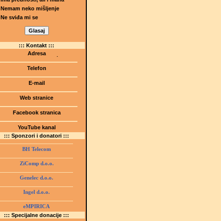
Nemam neko mišljenje
Ne sviđa mi se
::: Kontakt :::
Adresa
Dr.Tihomila Markovića bb
(Šetalište I.G. Kovačića 1)
Telefon
75000 Tuzla, BiH
+ 387 35 247 630
E-mail
gmstz@montk.gov.ba
Web stranice
gmstz.skolatk.edu.ba
www.gmstziam.com.ba
Facebook stranica
Gimnazija "Meša Selimović"
YouTube kanal
GMS Tuzla
::: Sponzori i donatori :::
BH Telecom
ZiComp d.o.o.
Genelec d.o.o.
Ingel d.o.o.
eMPIRICA
::: Specijalne donacije :::