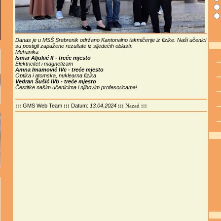
Danas je u MSŠ Srebrenik održano Kantonalno takmičenje iz fizike. Naši učenici
su postigli zapažene rezultate iz sljedećih oblasti:
Mehanika
Ismar Aljukić If - treće mjesto
Elektricitet i magnetizam
Amna Imamović IVc - treće mjesto
Optika i atomska, nuklearna fizika
Vedran Šušić IVb - treće mjesto
Čestitke našim učenicima i njihovim profesoricama!
:::
GMS Web Team
:::
Datum:
13.04.2024
:::
:::
Nazad