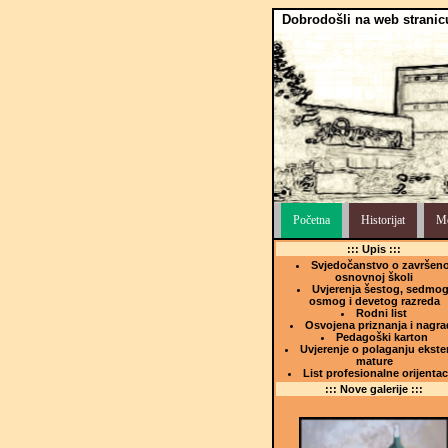
Dobrodošli na web stranic
Početna
Historijat
Me
::: Upis :::
Svjedočanstvo o završeno
osnovnoj školi
Uvjerenja šestog, sedmog
osmog i devetog razreda
Rodni list
Osvojena priznanja i nagra
Pedagoški karton
Uvjerenje o polaganju ekste
mature
List profesionalne orijentac
::: Nove galerije :::