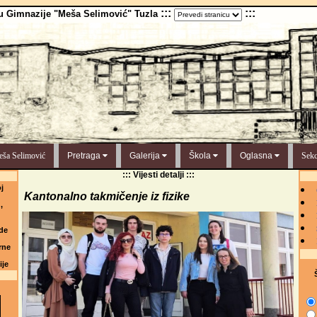
:::
:::
u Gimnazije "Meša Selimović" Tuzla
ša Selimović
Pretraga
Galerija
Škola
Oglasna
Sekc
::: Vijesti detalji :::
j
Kantonalno takmičenje iz fizike
,
de
rne
ije
Š