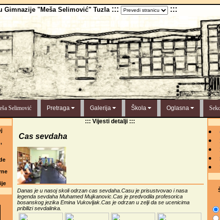
:::
:::
u Gimnazije "Meša Selimović" Tuzla
ša Selimović
Pretraga
Galerija
Škola
Oglasna
Sekc
::: Vijesti detalji :::
j
Cas sevdaha
,
de
rne
ije
Š
Danas je u nasoj skoli odrzan cas sevdaha.Casu je prisustvovao i nasa
legenda sevdaha Muhamed Mujkanovic.Cas je predvodila profesorica
bosanskog jezika Emina Vukovljak.Cas je odrzan u zelji da se ucenicima
pribllizi sevdalinka.