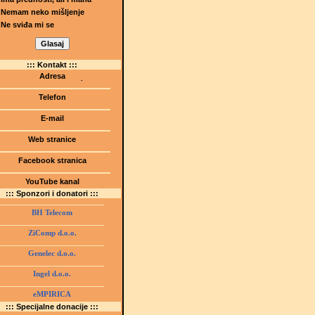
Nemam neko mišljenje
Ne sviđa mi se
::: Kontakt :::
Adresa
Dr.Tihomila Markovića bb
(Šetalište I.G. Kovačića 1)
Telefon
75000 Tuzla, BiH
+ 387 35 247 630
E-mail
gmstz@montk.gov.ba
Web stranice
gmstz.skolatk.edu.ba
www.gmstziam.com.ba
Facebook stranica
Gimnazija "Meša Selimović"
YouTube kanal
GMS Tuzla
::: Sponzori i donatori :::
BH Telecom
ZiComp d.o.o.
Genelec d.o.o.
Ingel d.o.o.
eMPIRICA
::: Specijalne donacije :::