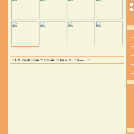
:::
GMS Web Team
:::
Datum:
07.04.2011
:::
:::
Nazad