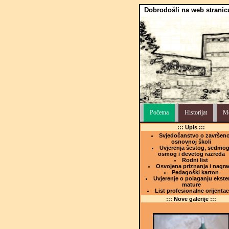
Dobrodošli na web stranic
Početna
Historijat
Me
::: Upis :::
Svjedočanstvo o završeno
osnovnoj školi
Uvjerenja šestog, sedmog
osmog i devetog razreda
Rodni list
Osvojena priznanja i nagra
Pedagoški karton
Uvjerenje o polaganju ekste
mature
List profesionalne orijentac
::: Nove galerije :::