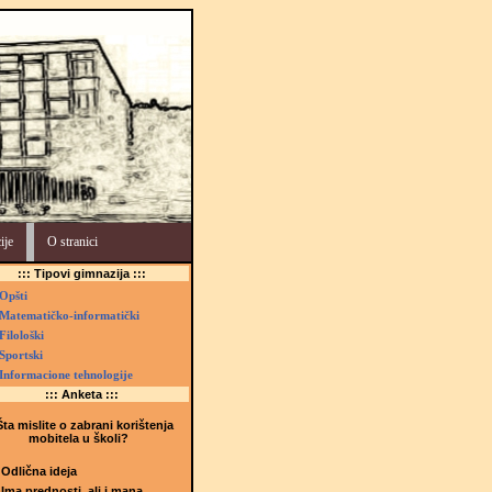
ije
O stranici
::: Tipovi gimnazija :::
Opšti
Matematičko-informatički
Filološki
Sportski
Informacione tehnologije
::: Anketa :::
ta mislite o zabrani korištenja
mobitela u školi?
Odlična ideja
Ima prednosti, ali i mana